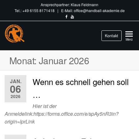
Ansprechpartner: Klaus Feldmann
Tel.: +49 6155 8171418 | E-Mail: office@handball-akademie.de
Handball-
Kontakt
Train
Menü
different.
Akademie.de
Monat:
Januar 2026
Wenn es schnell gehen soll
JAN.
06
…
2026
Hier ist der
Anmeldelink:https://forms.office.com/e/spAy5nR3in?
origin=lprLink