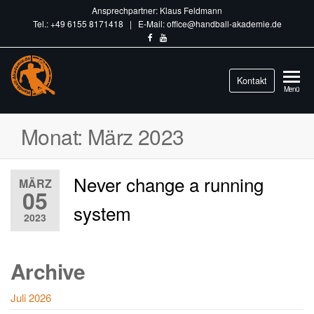
Ansprechpartner: Klaus Feldmann
Tel.: +49 6155 8171418 | E-Mail: office@handball-akademie.de
Handball-
Kontakt
Train
Menü
different.
Akademie.de
Monat:
März 2023
Never change a running
MÄRZ
05
system
2023
Archive
Juli 2026