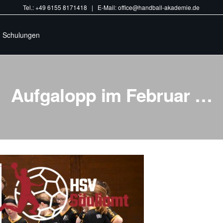
Tel.: +49 6155 8171418 | E-Mail: office@handball-akademie.de
Schulungen
Aufgalopp im Februar …