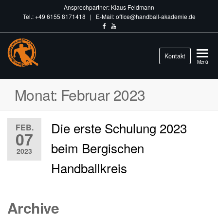
Ansprechpartner: Klaus Feldmann
Tel.: +49 6155 8171418 | E-Mail: office@handball-akademie.de
Handball-
Kontakt
Train
Menü
different.
Akademie.de
Monat:
Februar 2023
Die erste Schulung 2023
FEB.
07
beim Bergischen
2023
Handballkreis
Archive