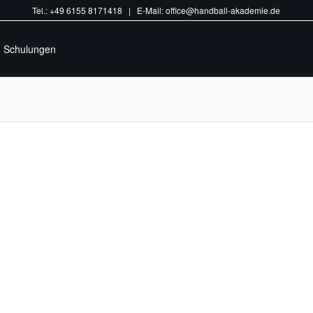
Tel.: +49 6155 8171418 | E-Mail: office@handball-akademie.de
Schulungen