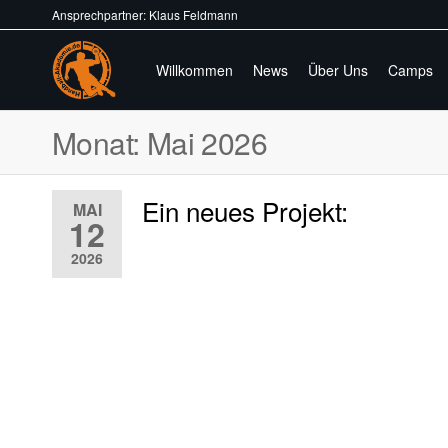
Ansprechpartner: Klaus Feldmann
Willkommen
News
Über Uns
Camps
Handball-
Train
different.
Akademie.de
Monat:
Mai 2026
Ein neues Projekt:
MAI
12
2026