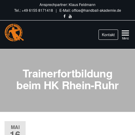
Ansprechpartner: Klaus Feldmann
Tel.: +49 6155 8171418 | E-Mail: office@handball-akademie.de
Handball-
Kontakt
Train
Menü
different.
Akademie.de
Trainerfortbildung
beim HK Rhein-Ruhr
MAI
16