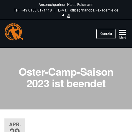
Ansprechpartner: Klaus Feldmann
Tel.: +49 6155 8171418 | E-Mail: office@handball-akademie.de
Handball-
Kontakt
Train
Menü
different.
Akademie.de
Oster-Camp-Saison
2023 ist beendet
APR.
29