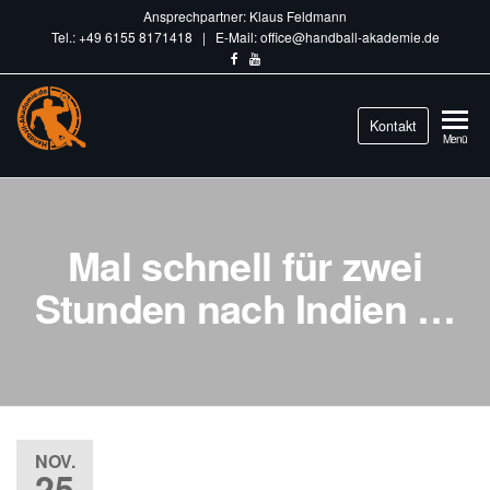
Ansprechpartner: Klaus Feldmann
Tel.: +49 6155 8171418 | E-Mail: office@handball-akademie.de
Handball-
Kontakt
Train
Menü
different.
Akademie.de
Mal schnell für zwei
Stunden nach Indien …
NOV.
25