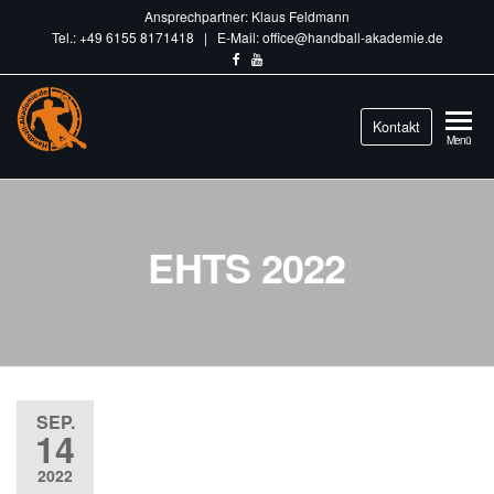
Ansprechpartner: Klaus Feldmann
Tel.: +49 6155 8171418 | E-Mail: office@handball-akademie.de
Handball-
Kontakt
Train
Menü
different.
Akademie.de
EHTS 2022
SEP.
14
2022