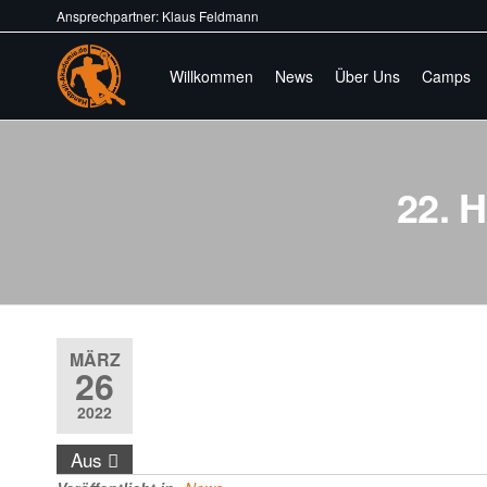
Ansprechpartner: Klaus Feldmann
Willkommen
News
Über Uns
Camps
Handball-
Train
different.
Akademie.de
22. 
MÄRZ
26
2022
Aus