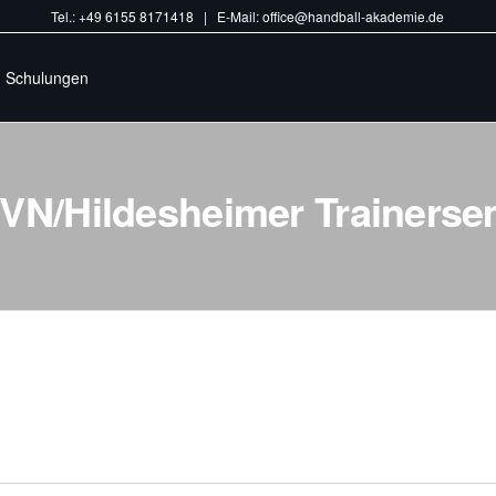
Tel.: +49 6155 8171418 | E-Mail: office@handball-akademie.de
Schulungen
HVN/Hildesheimer Trainerse